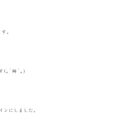
ます。
｡´艸`｡)
インにしました。