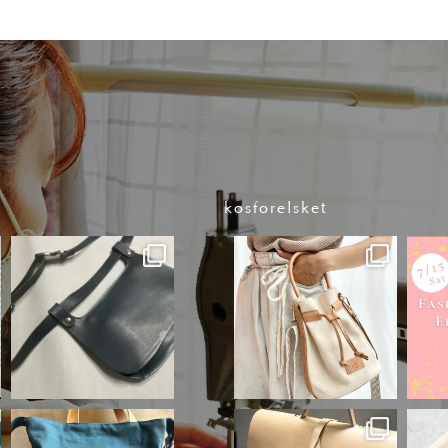
kosforelsket
yamamotohounou.o
kosforelsket
fficial
9月 29
8月 18
yamamotohounou.o
kosforelsket
fficial