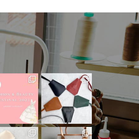
kosforelsket
kosforelsket
7月 15
6月 23
kosforelsket
kosforelsket