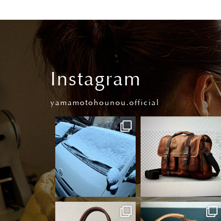
Instagram
yamamotohounou.official
yamamotohounou.o
yamamotohounou.o
fficial
fficial
3月 20
2月 16
yamamotohounou.o
yamamotohounou.o
fficial
fficial