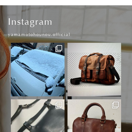
Instagram
yamamotohounou.official
yamamotohounou.offi
yamamotohounou.offi
cial
cial
3月 20
2月 16
yamamotohounou.offi
yamamotohounou.offi
cial
cial