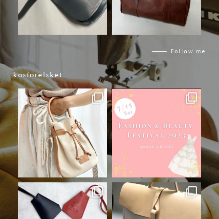
9月 29
9月 19
Follow me
kosforelsket
kosforelsket
kosforelsket
8月 18
7月 15
kosforelsket
kosforelsket