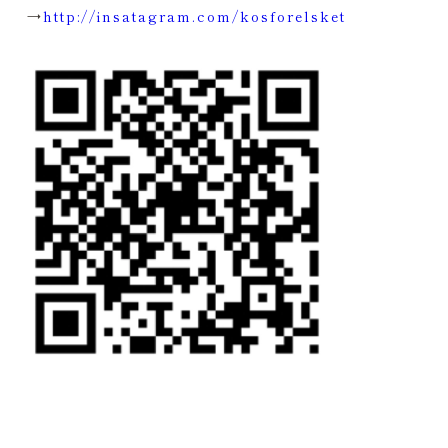
→
http://insatagram.com/kosforelsket